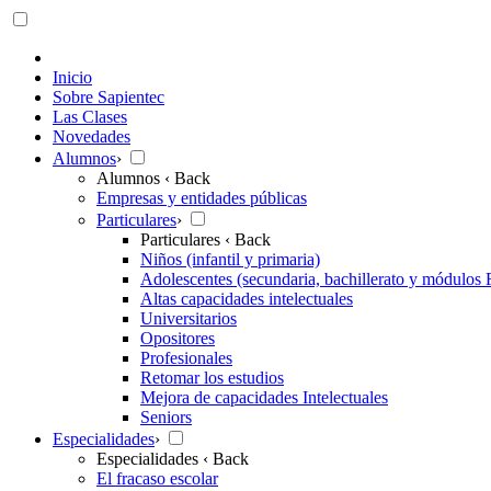
Inicio
Sobre Sapientec
Las Clases
Novedades
Alumnos
›
Alumnos
‹ Back
Empresas y entidades públicas
Particulares
›
Particulares
‹ Back
Niños (infantil y primaria)
Adolescentes (secundaria, bachillerato y módulos 
Altas capacidades intelectuales
Universitarios
Opositores
Profesionales
Retomar los estudios
Mejora de capacidades Intelectuales
Seniors
Especialidades
›
Especialidades
‹ Back
El fracaso escolar